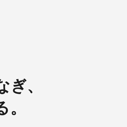
なぎ、
る。